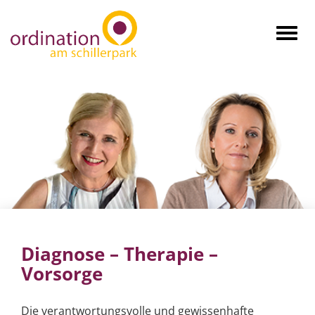
Togg
navig
Diagnose – Therapie –
Vorsorge
Die verantwortungsvolle und gewissenhafte